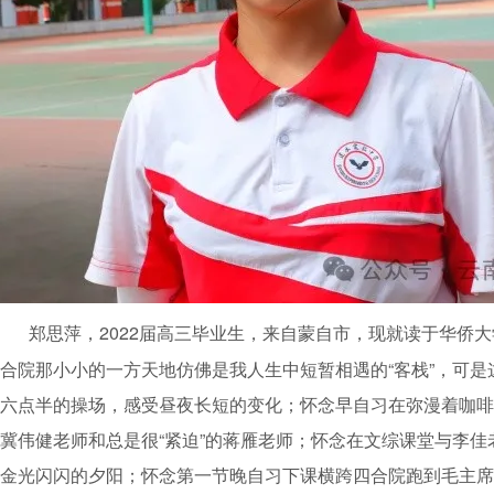
郑思萍，2022届高三毕业生，来自蒙自市，现就读于华侨大
合院那小小的一方天地仿佛是我人生中短暂相遇的“客栈”，可
六点半的操场，感受昼夜长短的变化；怀念早自习在弥漫着咖啡
冀伟健老师和总是很“紧迫”的蒋雁老师；怀念在文综课堂与李
金光闪闪的夕阳；怀念第一节晚自习下课横跨四合院跑到毛主席