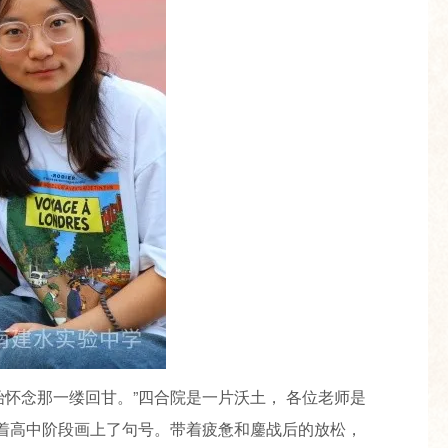
怀念那一缕回甘。”四合院是一片沃土， 各位老师是
味着高中阶段画上了句号。带着疲惫和鏖战后的放松，