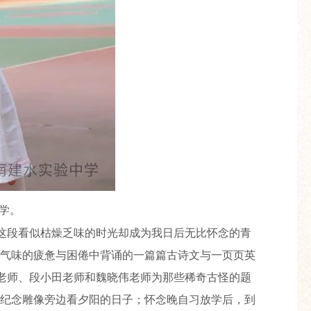
学。
是这段看似枯燥乏味的时光却成为我日后无比怀念的青
气味的疲惫与困倦中背诵的一篇篇古诗文与一页页英
佳老师、段小田老师和魏晓伟老师为那些稀奇古怪的题
纪念雕像旁边看夕阳的日子；怀念晚自习放学后，到