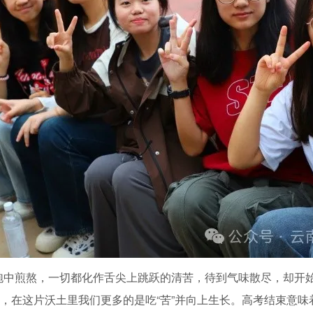
泡中煎熬，一切都化作舌尖上跳跃的清苦，待到气味散尽，却开始
，在这片沃土里我们更多的是吃“苦”并向上生长。高考结束意