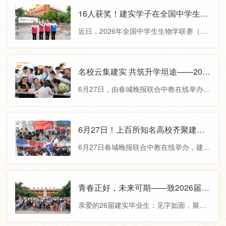
实验中学党委被省委授予“云南省先进基层
16人获奖！建实学子在全国中学生生
党组织”称号。长期以来，学校党委始终以
物学联赛中斩获佳绩！
近日，2026年全国中学生生物学联赛（云
习近平新时代中国特色社会主义思想为指
南赛区）获奖名单正式公布，我校共16名
导，全面贯彻党的教育方针，始终坚守为
学生凭借扎实学科功底与缜密思辨能力，
党育人、为国育才初心使命，锚定“围绕教
在激烈竞争中脱颖而出，斩获优异成绩。
名校云集建实 共筑升学坦途——202
学抓党建，抓好党建促教学”工作目标，将
其中，一等奖4名，二等奖6名，三等奖6
6年云南省第十届高校招生咨询会在
党的全面领导贯穿办学治校全过程，推动
6月27日，由春城晚报联合中教在线举办，
名。祝贺获奖同学、指导教师及生物学科
我校圆满收官
党建与教育教学深度融合、双
建水实验中学全程支持的2026年云南省第
组！感谢班主任与各科任教师的全力支
十届高校招生咨询会（建水站）在我校圆
持！期待获奖同学再接再厉，续写华章！
满举行，上百所知名高校齐聚建实，与广
6月27日！上百所知名高校齐聚建水
赛事简介本次全国中学生生物学联赛（云
大考生、家长面对面交流。本次高招会参
实验中学指导高考生志愿填报！
南赛区）由省植物学会、省青少年科技教
6月27日春城晚报联合中教在线举办，建水
展院校覆盖广、层次全，汇聚了“双一流”高
育协会共同组织实施，共有来自16个
实验中学全程支持的大型公益品牌活动
校、普通本专科院校及部分海外院校的招
——2026年云南省第十届高校招生咨询会
生负责人，兼顾不同分数段、不同发展方
（建水站）将如期与考生和家长见面。全
青春正好，未来可期——致2026届建
向考生的多元升学需求；在“院校专业组”高
国超百所知名高校齐聚建水实验中学指导
实毕业生的一封信
考志愿填报模式背景下，针对分数位次匹
亲爱的26届建实毕业生：见字如面，展信
高考生志愿填报。与红河州的考生和家长
配、专业选择、志愿梯度等
欢颜！盛夏如歌，骊声悠扬。当校园的凤
面对面交流。本次活动为公益活动，全程