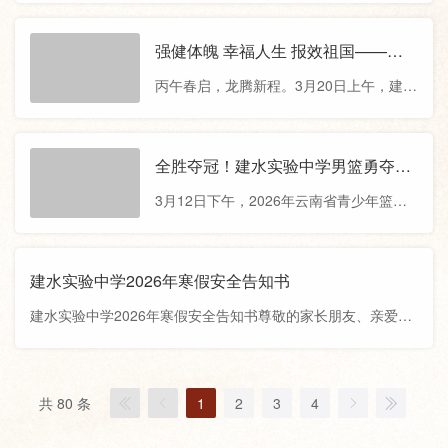
200米、400米、800米、跳高、跳远、跳
有挑战，月月有联赛，学期有盛会”的校园
绳、铅球等多个比赛项目。同学们挑战自
体育赛事目标，全面启动本届建实“班级篮
强健体魄 幸福人生 报效祖国——建
我、超越极限，留下了一个个精彩瞬间。
球超级联赛”。本届“班超”联赛，以班级为
水实验中学举行爱国教育主题活动
赛道上的每一次全力冲刺，沙坑前的每一
丙午春启，龙腾新程。3月20日上午，建水
单位打造班班有队伍、人人可参与的全员
次腾空飞跃，横杆之上的
实验中学以“强健体魄 幸福人生 报效祖
赛事体系。赛事自3月14日正式开赛，共计
国”为主题，举行2026年爱国教育主题活
72场对决，每周开展8场，预计9周完赛。
动。活动在庄严的国歌声中拉开帷幕，篮
全胜夺冠！建水实验中学男篮勇夺20
周周有看点，班班有舞台，让每一位同学
球方队、健身操方队、太极拳方队依次亮
26年云南省青少年篮球锦标赛冠军！
都能在赛场挥洒汗水、锤炼意志、收获成
3月12日下午，2026年云南省青少年篮球
相。从屡夺省级篮球赛事桂冠、多名师生
长。接下来，让我们
锦标赛暨云南省第十七届运动会篮球预赛
入选国家篮球集训队的篮球健儿奋勇争先
在昆明市石林县体育馆圆满落幕。历经七
的身姿，到健身操迸发的青春活力，再到
天鏖战，代表红河州出征的建水实验中学
建水实验中学2026年寒假安全告知书
太极拳承载的中华优秀传统文化底蕴，每
篮球队七战全胜，在众多强队中脱颖而
一个身影都彰显着建实学子“野蛮其体魄”的
建水实验中学2026年寒假安全告知书尊敬的家长朋友、亲爱的
出，最终以83:81力克劲旅玉溪队，勇夺男
自觉，每一次跃动都诠释着“
同学们：岁末冬安，新春将至，沐浴着冬日暖阳，充实的一学
子甲组冠军。本次赛事由云南省体育局主
期即将画上圆满句号。为确保全体同学度过一个平安、健康、
办，昆明市教体局、石林县教体局承办，
快乐、充实的假期，现将寒假安全注意事项温馨提示如下，请
于3月6日在石林开赛。作为全省青少年篮
共 80 条
1
2
3
4
家长朋友们与同学们共同学习安全知识，严守安全规范，家校
球运动的一次高水平集中展示，同时也是
同心，携手筑牢安全防线。一、亲子关系寒假期间，希望家长