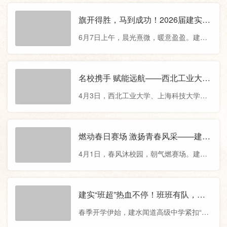
凰花又一次盛放，当早操时晨光一天比一
不收取考生和家长任何费用，可直接到场
天更早洒向跑道，我们知道，离别的钟声
旗开得胜，马到成功！2026届建实学
免费参加。今年是云南省高考综合改革落
即将敲响。此刻，我们心中满怀骄傲与不
子热血出征！
地的第二年，“院校专业组”高考志愿填报方
6月7日上午，晨光熹微，暖意盈盈。建水
舍，向圆满完成高中学业、即将踏上人生
式有什么需要关注的细节？往年的
实验中学校门口温情涌动，学校领导班子
崭新征程的你们，送上最热烈的祝贺和最
与家长早早列队等候，共同为即将奔赴高
诚挚的祝福！向所有为你们成长倾注心血
考考场的2026届建实学子暖心送行，用最
名校携手 赋能远航——西北工业大
的师长、亲朋，致以最崇高的敬意与最真
真挚的祝福为逐梦少年们加油打气。伴着
学、上海科技大学到建水实验高级中
挚的感谢！细雨缠绵，恰似此刻大家的心
4月3日，西北工业大学、上海科技大学走
破晓晨光，建实学子步履从容、意气风
学开展高考备考经验交流
情，一边是告别建实的感伤与不舍，一边
进建水实验高级中学，开展高考备考经验
发，有序排队上车。校园外早已汇成一片
是
交流，助力建实学子明晰成长方向、科学
爱的海洋，家长们身着寓意“旗开得胜”的旗
规划未来发展路径。西工大宣讲现场，教
燃动春日赛场 激扬青春风采——建水
袍，手持象征“一举夺魁”的向日葵，挥舞着
授们围绕学校办学底蕴、顶尖学科布局、
润泽高级中学2026年春季运动会圆满
鲜艳的小红旗，组成了一条长长的祝福长
4月1日，春风沐校园，朝气燃赛场。建水
特色人才培养体系展开全面深入的介绍，
举行
廊。随着喜庆的鞭炮声响起，寓
润泽高级中学2026年春季运动会暨趣味运
重点解读了学校服务国家重大战略的特色
动会，在全校师生的澎湃热情中开幕。同
专业设置，详细介绍了科研实践平台与多
学们驰骋跑道、跃动赛场，用汗水诠释拼
建实“班超”热血不停！班班有队，周
元升学就业路径。同时深入阐释了学校“为
搏，充分展现了建实学子昂扬向上、奋勇
周有赛！
党育英才、为国铸重剑”的使命担当，生动
春季开学伊始，建水闻道高级中学紧扣“健
争先的精神风貌。本次运动会设置100米、
讲述了西工大人扎根西部、献身国防、
康第一”育人理念，锚定“人人能参赛，周周