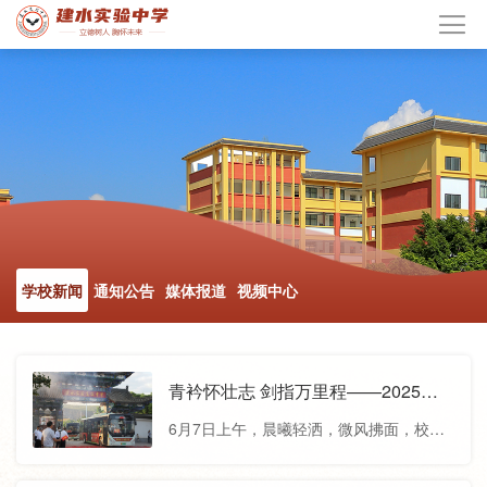
学校新闻
通知公告
媒体报道
视频中心
青衿怀壮志 剑指万里程——2025届
建实学子砺剑出征
6月7日上午，晨曦轻洒，微风拂面，校园
里凤凰花开正艳，校领导与家长整齐列
队，为即将奔赴考场的建实学子筑起一道