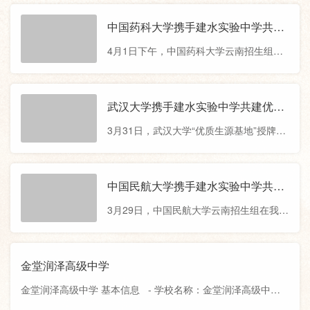
南招生组到我校开展专场招生宣讲活动。
责任，我校将以此为契机，与中央财经大
宣讲会上，上海科技大学刘志杰教授为在
中国药科大学携手建水实验中学共建
学开展更紧密的联动，助力更多建实学子
场同学系统解读了学校的办学理念和育人
优质生源基地
成长为服务国家发展的卓越财经人才。”中
4月1日下午，中国药科大学云南招生组在
特色。他强调，学校瞄准基础研究前沿领
央财经大学吴蓓教授对我校多年
我校举行“优质生源基地”授牌签约仪式，并
域，推动学科交叉和科教融合，在光子科
同步开展招生政策宣讲与咨询活动，为建
学、人工智能、生物医药、能源科学等重
实学子搭建升学规划桥梁。授牌仪式上，
武汉大学携手建水实验中学共建优质
大创新领域取得了多项重大原创性成果，
校领导向中国药科大学招生组的到来表示
生源基地
在回答学生提问时，刘教授特别寄语建实
3月31日，武汉大学“优质生源基地”授牌签
热烈欢迎。他表示，此次授牌，不仅是对
学子，鼓励大家踊跃报考上科大，用青春
约仪式在建水实验中学举行，双方就进一
我校办学质量的高度认可，更是对我校教
的
步深化合作，共同做好学生的培养和升学
育教学工作的有力支持与鼓励。学校将以
指导工作进行了深入探讨，达成诸多共
中国民航大学携手建水实验中学共建
此为契机，进一步深化合作，助力更多建
识。在授牌仪式上，校领导向武汉大学招
优质生源基地
实学子迈向更高的发展平台。随后张仕英
3月29日，中国民航大学云南招生组在我校
生组的到来表示热烈欢迎，他强调，近年
教授将“优秀生源基地”牌匾授予我校
举行优质生源基地 授牌签约仪式，同时为
来我校优秀学子不断考入武汉大学，在202
建实学子带来了一场生动的科普讲座。授
4年高考中，建实学子何鹏、万冠宏、吴思
牌仪式上，谈斌教授在致辞中表示，建水
金堂润泽高级中学
怡、杨晓舒、尹畅尧凭借优异成绩考入武
实验中学近年来持续向中国民航大学输送
大继续深造，他希望通过此次授牌，开启
金堂润泽高级中学 基本信息 - 学校名称：金堂润泽高级中学
了大批优秀学子，仅2024年就有15名同学
两校深度合作的新篇章，为更多建
- 创办时间：2025年 - 学校地址：成都市金堂县成金大道2908