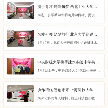
温暖的送行长廊。晨光熹微中，校门前鞭
携手育才 铸剑筑梦 西北工业大学到
炮如红莲绽放，声震云霄，为即将启程的
建水实验中学开展招生宣讲
为进一步帮助学生明确升学目标、提供生
车队铺开红色的“星光大道”。硝烟未散，载
涯规划指导，4月26日，西北工业大学云南
着考生的大巴车在警灯护送下缓缓启动，
招生组走进建水实验中学，为师生们带来
两侧的送考队伍瞬间化作流动的祝福海
了一场生动的海洋科学科普讲座和学校报
名校引领 筑梦前行 北京大学到建水
洋：家长们身着寓意“旗开得胜”的红色旗
考指南宣讲。王成教授以“探索海洋的利器-
实验中学开展招生宣讲
袍，手持“一举夺魁”的美好期许，红旗在晨
4月12日，北京大学云南招生组走进建水实
声纳”为题，通过趣味互动和实例演示，向
风中猎猎作响，与凤凰花的赤艳交相
验中学，为怀揣梦想的建实学子带来了一
学生们展示了声纳在海洋探测、水下通信
场精彩的招生宣讲交流活动，帮助同学们
等领域的重要作用。他结合生活场景和科
深入了解高校招生政策，更好地规划自己
中央财经大学携手建水实验中学共建
研案例，深入浅出地解释了声纳的工作原
的未来。建水县教体局副局长文雅陪同参
优质生源基地
理，并鼓励同学们关注国家海洋科技发
4月1日上午，中央财经大学“优质生源基
加。宣讲开始前，校领导对北大招生组的
展，未来投身相关领域研究。现场学
地”授牌签约仪式在建水实验中学举行，两
到来表示热烈欢迎，同时对同学们提出殷
校围绕协作培优、教育教学联动等方面工
切希望，鼓励大家珍惜当下，以北大为目
作展开座谈。在座谈会上，校领导代表全
协作培优 智创未来 上海科技大学到
标，用汗水浇灌理想，在未来的学习道路
校师生对中央财经大学的支持与信任表达
建水实验中学开展招生宣讲
上不断拼搏奋进。在宣讲环节，李湘萍教
为深化协同育人机制，推进科技创新教育
感谢。他强调：“获评‘优质生源基地’既是对
授从北京大学的悠久历史、前沿的育人理
资源共享，4月1日上午，上海科技大学云
我校育人成果的肯定，更是一份沉甸甸的