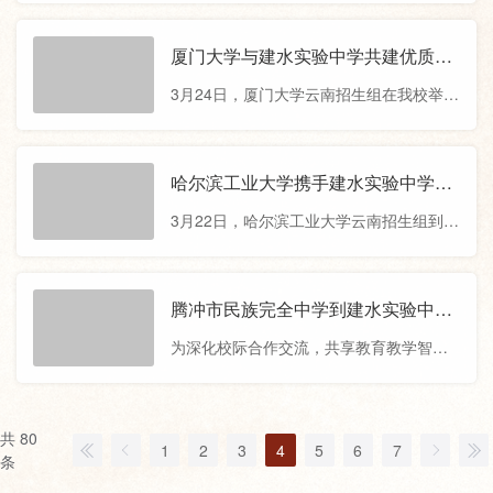
进入中国民航大学深造，充分体现了建水
号 - 学校类型：民办普通高中 - 主管部门：金堂县教育局 -
实验中学在德育、智育、体育协同发展方
投资主体：建水实验中学（全国百强民办教育集团） - 官方网
厦门大学与建水实验中学共建优质生
面的显著成效。他指出，建水实验中学秉
站：[暂未开通，招生咨询请致电：028-xxxxxxx] -- 总校简介 -
源基地
持全面发展的育人宗旨，充分开展体育锻
3月24日，厦门大学云南招生组在我校举行
建水实验中学
炼和体育活动增强学生体质，这
优质生源基地 授牌签约仪式，同时为建实
学子带来了一场生动的科普讲座。授牌仪
式上，厦门大学庄曦教授表示，建水实验
哈尔滨工业大学携手建水实验中学共
中学办学理念先进、育人成果丰硕，多年
建优质生源基地
3月22日，哈尔滨工业大学云南招生组到我
来为厦大输送了大批品学兼优的优秀学
校开展“优质生源基地”授牌签约活动，两校
子，未来将以优质生源基地为纽带，深化
聚焦拔尖创新人才培养，共同探索联合育
创新人才培养模式，通过专家讲座、校园
人新路径。座谈会上，校领导向哈尔滨工
腾冲市民族完全中学到建水实验中学
开放日、科创实践等活动，助力建实学子
业大学招生组的到来表示诚挚欢迎，在热
考察交流
的全面发展。授牌仪式后，厦门大学庄曦
为深化校际合作交流，共享教育教学智
烈的掌声中，姜宏国教授向我校授予“优质
教授通过给建实学子带来了精彩的学校介
慧，3月17日上午，腾冲市民族完全中学教
生源基地”牌匾，并宣读2024年高考录取喜
师团在党委书记李成纬的带领下到我校开
报。姜教授对我校的教育教学成果给予高
展考察交流。座谈会上，校领导首先对教
共 80
度评价，特别指出我校学子在科技创新、
1
2
3
4
5
6
7
师团的到来表示热烈欢迎，并详细介绍了
条
实践能力等方面表现突出，与哈尔滨工业
学校在教学管理、备考策略等方面的创新